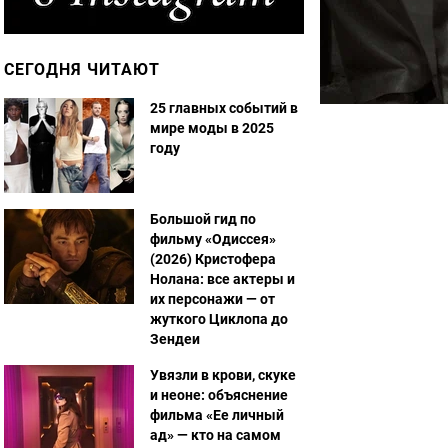
СЕГОДНЯ ЧИТАЮТ
25 главных событий в
мире моды в 2025
году
Большой гид по
фильму «Одиссея»
(2026) Кристофера
Нолана: все актеры и
их персонажи — от
жуткого Циклопа до
Зендеи
Увязли в крови, скуке
и неоне: объяснение
фильма «Ее личный
ад» — кто на самом