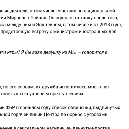
ные деятели, в том числе советник по национальной
и Мирослав Лайчак. Он подал в отставку после того,
ка между ним и Эпштейном, в том числе и от 2018 года,
 предстоящую встречу с министром иностранных дел
ти игры? Я бы взял девушку из MI», — говорится в
 по его словам, их дружба испортилась много лет
стность к сексуальным преступлениям.
ый ФБР в прошлом году список обвинений, выдвинутых
ной горячей линии Центра по борьбе с угрозами.
нения в сексуальном насилии, выдвинутые против