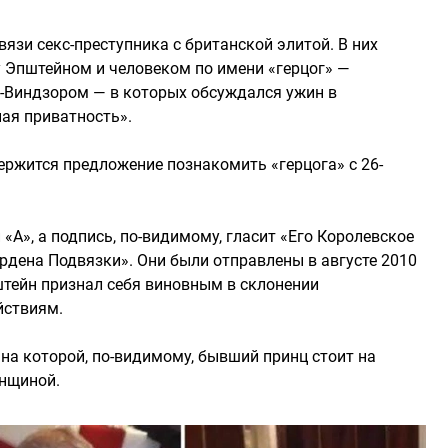
язи секс-преступника с британской элитой. В них
 Эпштейном и человеком по имени «герцог» —
-Виндзором — в которых обсуждался ужин в
ная приватность».
ержится предложение познакомить «герцога» с 26-
А», а подпись, по-видимому, гласит «Его Королевское
рдена Подвязки». Они были отправлены в августе 2010
пштейн признал себя виновным в склонении
йствиям.
на которой, по-видимому, бывший принц стоит на
енщиной.