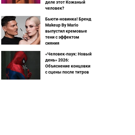
деле этот Кожаный
человек?
Бьюти-новинка! Бренд
Makeup By Mario
выпустил кремовые
тени с эффектом
сияния
«Человек-паук: Новый
день» 2026:
Объяснение концовки
с сцены после титров