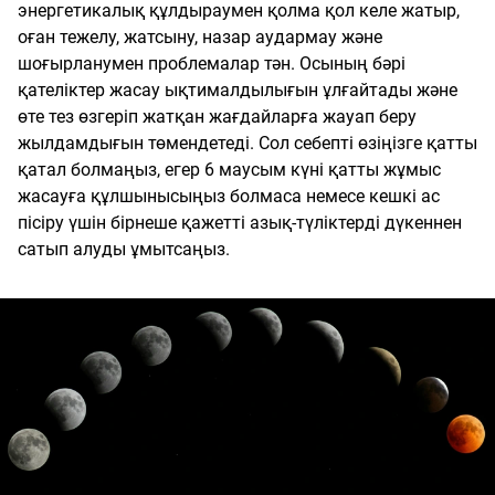
энергетикалық құлдыраумен қолма қол келе жатыр,
оған тежелу, жатсыну, назар аудармау және
шоғырланумен проблемалар тән. Осының бәрі
қателіктер жасау ықтималдылығын ұлғайтады және
өте тез өзгеріп жатқан жағдайларға жауап беру
жылдамдығын төмендетеді. Сол себепті өзіңізге қатты
қатал болмаңыз, егер 6 маусым күні қатты жұмыс
жасауға құлшынысыңыз болмаса немесе кешкі ас
пісіру үшін бірнеше қажетті азық-түліктерді дүкеннен
сатып алуды ұмытсаңыз.