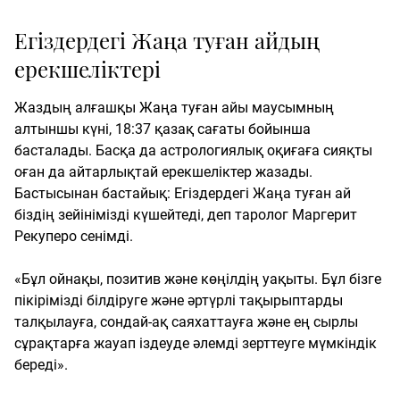
Егіздердегі Жаңа туған айдың
ерекшеліктері
Жаздың алғашқы Жаңа туған айы маусымның
алтыншы күні, 18:37 қазақ сағаты бойынша
басталады. Басқа да астрологиялық оқиғаға сияқты
оған да айтарлықтай ерекшеліктер жазады.
Бастысынан бастайық: Егіздердегі Жаңа туған ай
біздің зейінімізді күшейтеді, деп таролог Маргерит
Рекуперо сенімді.
«Бұл ойнақы, позитив және көңілдің уақыты. Бұл бізге
пікірімізді білдіруге және әртүрлі тақырыптарды
талқылауға, сондай-ақ саяхаттауға және ең сырлы
сұрақтарға жауап іздеуде әлемді зерттеуге мүмкіндік
береді».