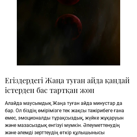
Егіздердегі Жаңа туған айда қандай
істерден бас тартқан жөн
Алайда маусымдық Жаңа туған айда минустар да
бар. Ол біздің өмірімізге тек жақсы тәжірибеге ғана
емес, эмоционалды тұрақсыздық, жүйке жұқаруын
және мазасыздық енгізуі мүмкін. Әлеуметтенудің
және әлемді зерттеудің өткір құлышынысы