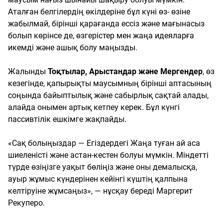
Аталған белгілердің өкілдеріне бұл күні өз- өзіне
жабылмай, бірінші қарағанда ессіз және мағынасыз
болып көрінсе де, өзгерістер мен жаңа идеяларға
икемді және ашық болу маңызды.
Жалынды
Тоқтылар, Арыстандар және Мергендер
, өз
кезегінде, қапырықты маусымның бірінші аптасының
соңында байыптылық және сабырлық сақтай алады,
алайда онымен артық кетпеу керек. Бұл күнгі
пассивтілік ешкімге жақпайды.
«Сақ болыңыздар — Егіздердегі Жаңа туған ай аса
шиеленісті және астан-кестен болуы мүмкін. Міндетті
түрде өзіңізге уақыт бөліңіз және оны демалысқа,
ауыр жұмыс күндерінен кейінгі күштің қалпына
келтіруіне жұмсаңыз», — нұсқау береді Маргерит
Рекуперо.