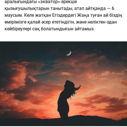
аралығындағы «экватор» ерекше
қызығушылықтарын танытады, атап айтқанда — 6
маусым. Келе жатқан Егіздердегі Жаңа туған ай біздің
өмірімізге қалай әсер ететіндігін, және неліктен одан
кейбіреулері сақ болатындығын айтамыз.