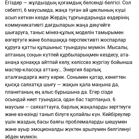
Егіздер — жұлдыздың қоғамдық белсенді белгісі. Сол
себепті, 6 маусымда, жаңа туған ай циклының күші
асып кеткен кезде Жердің тұрғындарында өздерінің
коммуникативті дағдыларын жаңа деңгейге
шығаруға, таныс мінез-құлық моделін тамырымен
өзгертуге және болашаққа перспективті жоспарлар
құруға қатты құлшыныс туындауы мүмкін. Мысалы,
аптаның соңын күтпей құрбыларыңмен кездесу, ата-
анаңа қонаққа айтпай келу, келіссөз жүргізу бойынша
мастер-классқа аттану… Энергия барлық
аталғандарға жету керек. Сонымен қатар, кенеттен
қысқа саяхатқа шығу — жақын қала маңына да,
планетаның ең алыс бұрышына да. Егер сізде
осындай ниет туындаса, одан бас тартпаңыз. 6
маусым — саяхаттауға, барлық жаңаларды зерттеуге
және өз-өзінді танып білуге қолайлы күн. Кейбіреулер
үшін жаздың басы баяғы проблемаларды шешумен
және ауыр эмоционалды жүктен арылумен белгіленуі
әбден мүмкін.