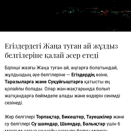
Егіздердегі Жаңа туған ай жұлдыз
белгілеріне қалай әсер етеді
Бірінші жазғы Жаңа туған ай, аңғарға болатындай,
жұлдыздың әуе белгілеріне —
Егіздердің
өзіне,
Таразыларға және Суқұйғыштарға
қатысты ең
қолайлы болады. Олар жан-жақтарында болып
жатқандарға бейімделе алады және өздерін сенімді
сезінеді.
Жер белгілері
Торпақтар, Бикештер, Тауешкілер
және
су белгілері
Су шаяндар, Шаяндар, Балықтар
үшін 6
маусым нағыз шынайы шақыру болуы мүмкін.