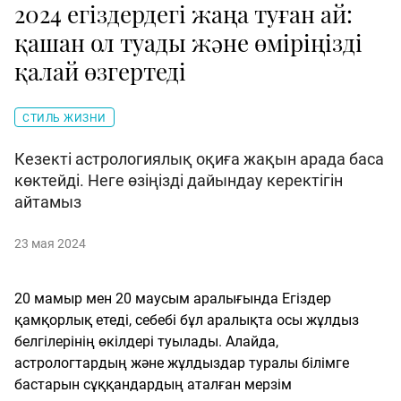
2024 егіздердегі жаңа туған ай:
қашан ол туады және өміріңізді
қалай өзгертеді
СТИЛЬ ЖИЗНИ
Кезекті астрологиялық оқиға жақын арада баса
көктейді. Неге өзіңізді дайындау керектігін
айтамыз
23 мая 2024
20 мамыр мен 20 маусым аралығында Егіздер
қамқорлық етеді, себебі бұл аралықта осы жұлдыз
белгілерінің өкілдері туылады. Алайда,
астрологтардың және жұлдыздар туралы білімге
бастарын сұққандардың аталған мерзім