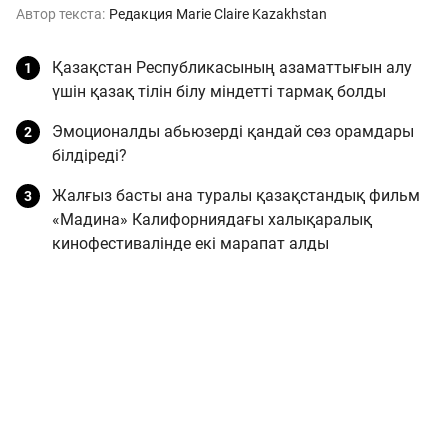
Автор текста:
Редакция Marie Claire Kazakhstan
Қазақстан Республикасының азаматтығын алу
үшін қазақ тілін білу міндетті тармақ болды
Эмоционалды абьюзерді қандай сөз орамдары
білдіреді?
Жалғыз басты ана туралы қазақстандық фильм
«Мадина» Калифорниядағы халықаралық
кинофестивалінде екі марапат алды