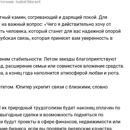
точник:
Isabel Marant
тный камин, согревающий и дарящий покой. Для
 на важный вопрос: «Чего я действительно хочу от
ть человека, который станет для вас надежной опорой
лубокая связь, которая принесет вам уверенность в
ременем стабильности. Летом звезды благоприятствуют
д, расширение семьи или совместное вложение средств.
а, а конец года наполнится атмосферой любви и уюта.
тетом. Юпитер укрепит связи с близкими, словно
 И их природный трудоголизм будет наконец оплачен по
т выгодные сделки и возможность подняться по
и будут проекты в сфере финансов, недвижимости или
ие бизнеса, если вы проявите лидерские качества.