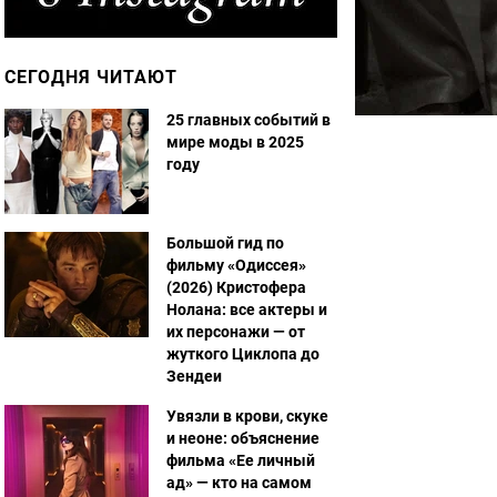
СЕГОДНЯ ЧИТАЮТ
25 главных событий в
мире моды в 2025
году
Большой гид по
фильму «Одиссея»
(2026) Кристофера
Нолана: все актеры и
их персонажи — от
жуткого Циклопа до
Зендеи
Увязли в крови, скуке
и неоне: объяснение
фильма «Ее личный
ад» — кто на самом