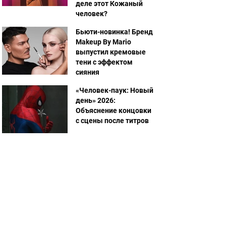
деле этот Кожаный
человек?
Бьюти-новинка! Бренд
Makeup By Mario
выпустил кремовые
тени с эффектом
сияния
«Человек-паук: Новый
день» 2026:
Объяснение концовки
с сцены после титров