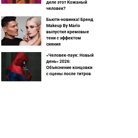
деле этот Кожаный
человек?
Бьюти-новинка! Бренд
Makeup By Mario
выпустил кремовые
тени с эффектом
сияния
«Человек-паук: Новый
день» 2026:
Объяснение концовки
с сцены после титров