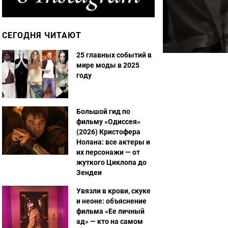
СЕГОДНЯ ЧИТАЮТ
25 главных событий в
мире моды в 2025
году
Большой гид по
фильму «Одиссея»
(2026) Кристофера
Нолана: все актеры и
их персонажи — от
жуткого Циклопа до
Зендеи
Увязли в крови, скуке
и неоне: объяснение
фильма «Ее личный
ад» — кто на самом