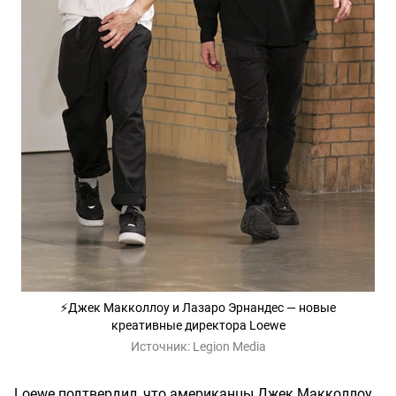
⚡️Джек Макколлоу и Лазаро Эрнандес — новые
креативные директора Loewe
Источник:
Legion Media
Loewe подтвердил, что американцы Джек Макколлоу