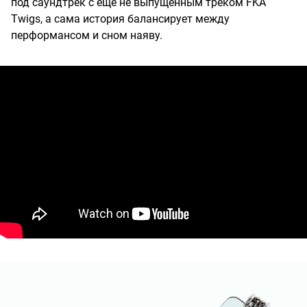
под саундтрек с еще не выпущенным треком FKA
Twigs, а сама история балансирует между
перформансом и сном наяву.