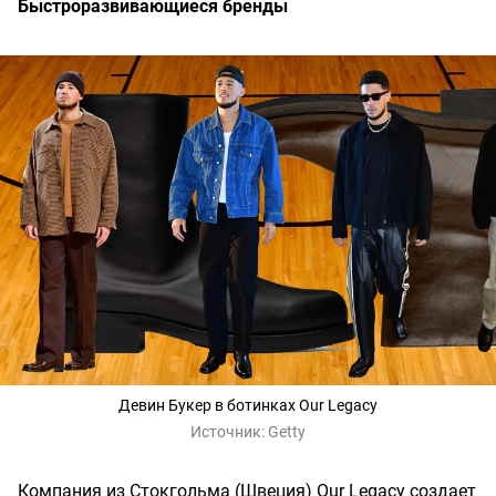
Быстроразвивающиеся бренды
Девин Букер в ботинках Our Legacy
Источник:
Getty
Компания из Стокгольма (Швеция) Our Legacy создает