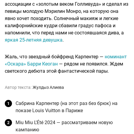
ассоциации с «золотым веком Голливуда» и сделал из
певицы молодую Мэрилин Монро, на которую она
явно хочет походить. Солнечный макияж и легкие
калифорнийские кудри сбавили градус пафоса и
напомнили, что перед нами не состоявшаяся дива, а
яркая 25-летняя девушка
.
Жаль, что звездный бойфренд Карпентер —
номинант
«Оскара» Барри Кеоган
— рядом не появился. Ждем
светского дебюта этой фантастической пары.
Автор текста:
Жулдыз Алиева
Сабрина Карпентер (на этот раз без брюк) на
показе Louis Vuitton в Париже
Miu Miu L'Été 2024 — рассматриваем новую
кампанию