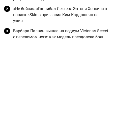
«Не бойся»: «Ганнибал Лектер» Энтони Хопкинс в
повязке Skims пригласил Ким Кардашьян на
ужин
Барбара Палвин вышла на подиум Victoria’s Secret
с переломом ноги: как модель преодолела боль