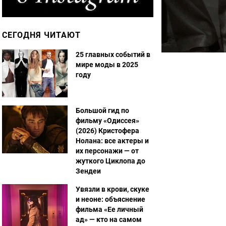
СЕГОДНЯ ЧИТАЮТ
25 главных событий в
мире моды в 2025
году
Большой гид по
фильму «Одиссея»
(2026) Кристофера
Нолана: все актеры и
их персонажи — от
жуткого Циклопа до
Зендеи
Увязли в крови, скуке
и неоне: объяснение
фильма «Ее личный
ад» — кто на самом