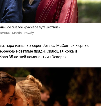
ольшое смелое красивое путешествие»
точник:
Martin Crowdy
и: пара изящных серег Jessica McCormak, черные
ебрежные светлые пряди. Сияющая кожа и
раз 35-летней номинантки «Оскара».