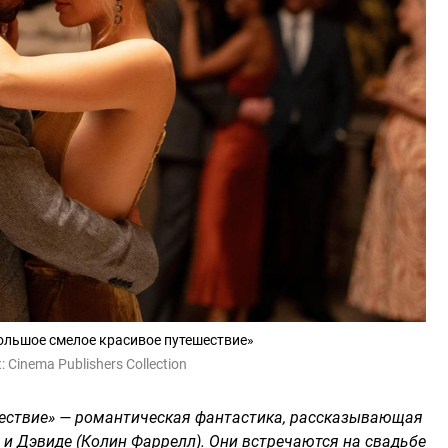
ольшое смелое красивое путешествие»
:
Cinema Publishers Collection
шествие» — романтическая фантастика, рассказывающая
) и Дэвиде (Колин Фаррелл). Они встречаются на свадьбе