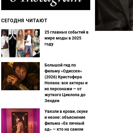
СЕГОДНЯ ЧИТАЮТ
25 главных событий в
мире моды в 2025
году
Большой гид по
фильму «Одиссея»
(2026) Кристофера
Нолана: все актеры и
их персонажи — от
жуткого Циклопа до
Зендеи
Увязли в крови, скуке
и неоне: объяснение
фильма «Ее личный
ад» — кто на самом