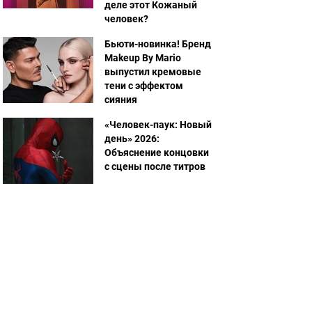
деле этот Кожаный
человек?
Бьюти-новинка! Бренд
Makeup By Mario
выпустил кремовые
тени с эффектом
сияния
«Человек-паук: Новый
день» 2026:
Объяснение концовки
с сцены после титров