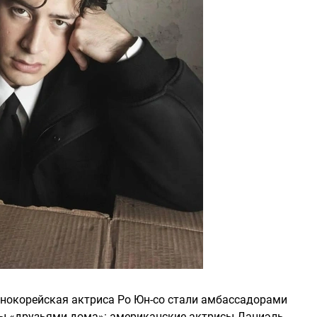
жнокорейская актриса Ро Юн-со стали амбассадорами
аны «друзьями дома»: американские актрисы Даниэль