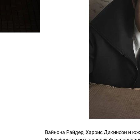
Вайнона Райдер, Харрис Дикинсон и ю
Balenciaga, а семь человек были назв