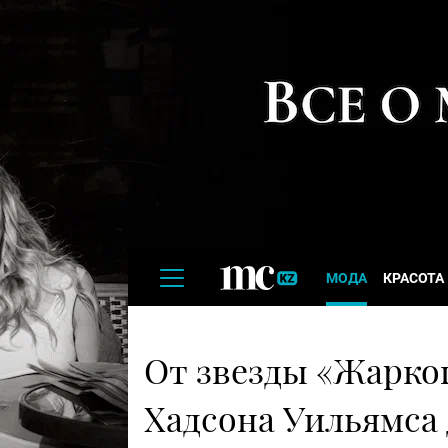
МОДА
КРАСОТА
От звезды «Жарко
Хадсона Уильямса 