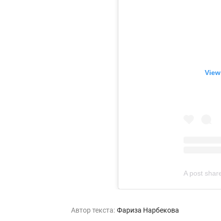
View
A post shar
Автор текста:
Фариза Нарбекова