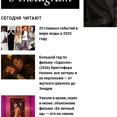
СЕГОДНЯ ЧИТАЮТ
25 главных событий в
мире моды в 2025
году
Большой гид по
фильму «Одиссея»
(2026) Кристофера
Нолана: все актеры и
их персонажи — от
жуткого Циклопа до
Зендеи
Увязли в крови, скуке
и неоне: объяснение
фильма «Ее личный
ад» — кто на самом