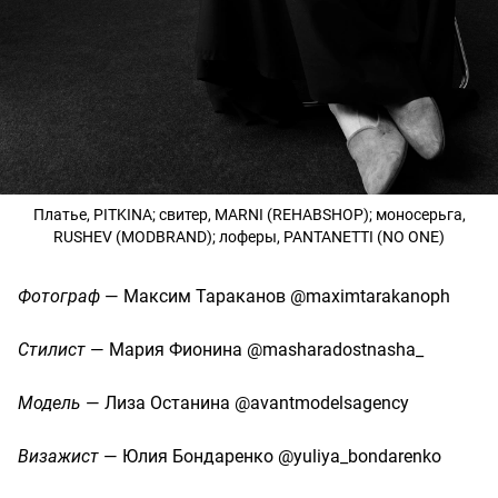
Платье, PITKINA; свитер, MARNI (REHABSHOP); моносерьга,
RUSHEV (MODBRAND); лоферы, PANTANETTI (NO ONE)
Фотограф
— Максим Тараканов @maximtarakanoph
Стилист
— Мария Фионина @masharadostnasha_
Модель
— Лиза Останина @avantmodelsagency
Визажист
— Юлия Бондаренко @yuliya_bondarenko