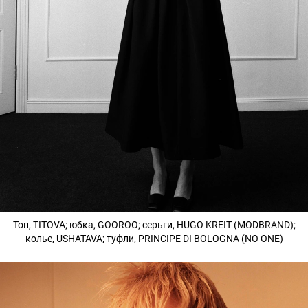
Топ, TITOVA; юбка, GOOROO; серьги, HUGO KREIT (MODBRAND);
колье, USHATAVA; туфли, PRINCIPE DI BOLOGNA (NO ONE)