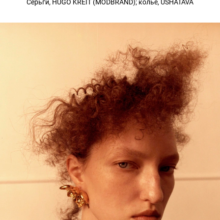
Серьги, HUGO KREIT (MODBRAND); колье, USHATAVA