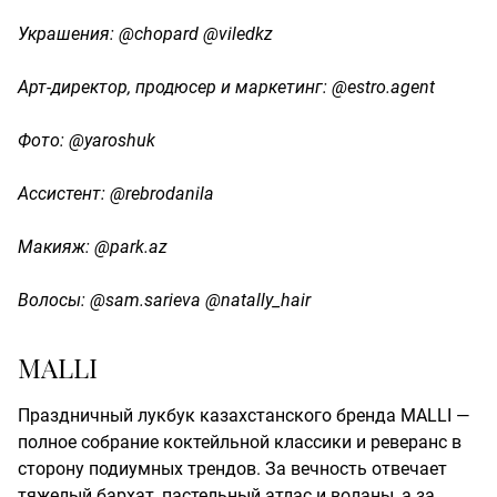
Украшения: @chopard @viledkz
Арт-директор, продюсер и маркетинг: @estro.agent
Фото: @yaroshuk
Ассистент: @rebrodanila
Макияж: @park.az
Волосы: @sam.sarieva @natally_hair
MALLI
Праздничный лукбук казахстанского бренда MALLI —
полное собрание коктейльной классики и реверанс в
сторону подиумных трендов. За вечность отвечает
тяжелый бархат, пастельный атлас и воланы, а за