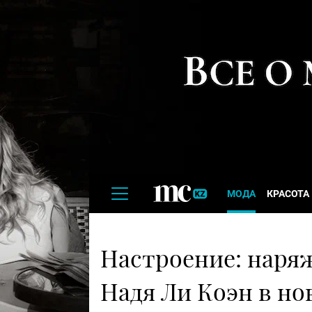
МОДА
КРАСОТА
Настроение: наря
Надя Ли Коэн в н