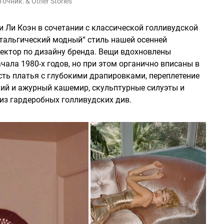
точник:
& Other Stories
Ли Коэн в сочетании с классической голливудской
стальгический модный“ стиль нашей осенней
ректор по дизайну бренда. Вещи вдохновлены
чала 1980-х годов, но при этом органично вписаны в
сть платья с глубокими драпировками, переплетение
кий и ажурный кашемир, скульптурные силуэты и
из гардеробных голливудских див.