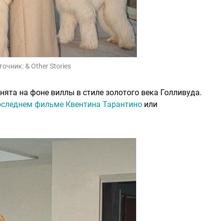
точник:
& Other Stories
снята на фоне виллы в стиле золотого века Голливуда.
оследнем фильме Квентина Тарантино
или