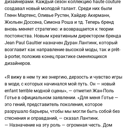
дизайнерами. Каждый сезон коллекцию haute couture
создавал новый молодой талант. Среди них были
Гленн Мартенс, Оливье Рустен, Хайдер Акерманн,
Жюльен Доссена, Симона Роша и тд. Теперь бренд
вновь меняет стратегию: и возвращается к теории
постоянства. Новым креативным директором бренда
Jean Paul Gaultier назначен Дуран Лантинк, который
возглавит как направление высокой моды, так и prêt-
à-porter, положив конец практике сменяющихся
дизайнеров.
«Я вижу в нем ту же энергию, дерзость и чувство игры
в моде, с которых начинался мой путь. Он — новый
enfant terrible модной сцены», — отметил Жан-Поль
Готье в официальном заявлении. «Для меня Готье —
это гений, представитель поколения, которое
разрушало барьеры, чтобы мы могли быть собой без
стеснения и оправданий, — сказал Лантинк.
— Назначение на эту роль — огромная честь. Дом