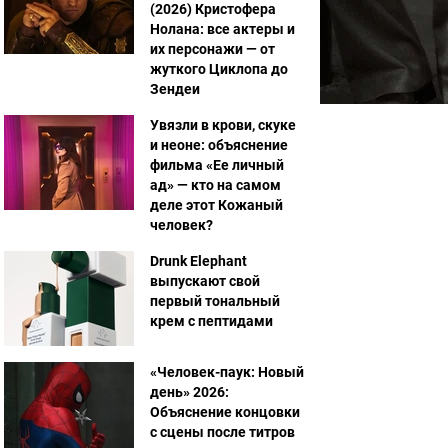
(2026) Кристофера
Нолана: все актеры и
их персонажи — от
жуткого Циклопа до
Зендеи
Увязли в крови, скуке
и неоне: объяснение
фильма «Ее личный
ад» — кто на самом
деле этот Кожаный
человек?
Drunk Elephant
выпускают свой
первый тональный
крем с пептидами
«Человек-паук: Новый
день» 2026:
Объяснение концовки
с сцены после титров