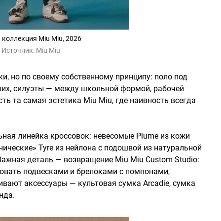
 коллекция Miu Miu, 2026
Источник:
Miu Miu
и, но по своему собственному принципу: поло под
рих, силуэты — между школьной формой, рабочей
ь та самая эстетика Miu Miu, где наивность всегда
ная линейка кроссовок: невесомые Plume из кожи
хнические» Tyre из нейлона с подошвой из натуральной
Важная деталь — возвращение Miu Miu Custom Studio:
овать подвесками и брелоками с помпонами,
вают аксессуары — культовая сумка Arcadie, сумка
нда.