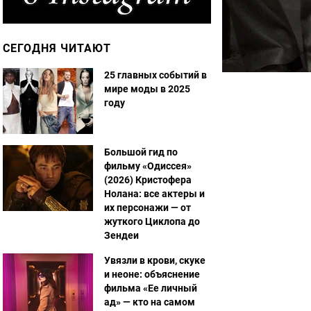
СЕГОДНЯ ЧИТАЮТ
25 главных событий в
мире моды в 2025
году
Большой гид по
фильму «Одиссея»
(2026) Кристофера
Нолана: все актеры и
их персонажи — от
жуткого Циклопа до
Зендеи
Увязли в крови, скуке
и неоне: объяснение
фильма «Ее личный
ад» — кто на самом