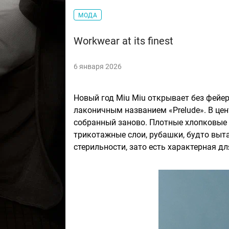
МОДА
Workwear at its finest
6 января 2026
Новый год Miu Miu открывает без фейе
лаконичным названием «Prelude». В це
собранный заново. Плотные хлопковые 
трикотажные слои, рубашки, будто выт
стерильности, зато есть характерная д