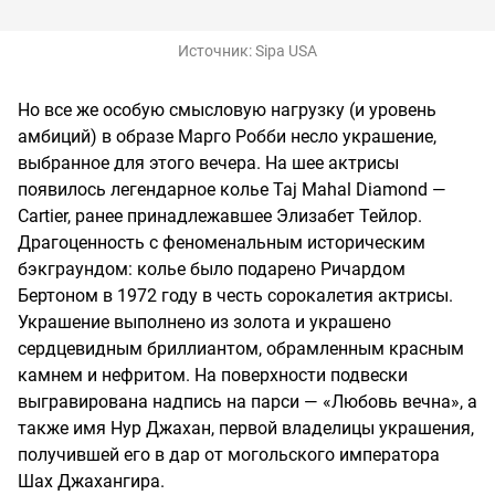
Источник:
Sipa USA
Но все же особую смысловую нагрузку (и уровень
амбиций) в образе Марго Робби несло украшение,
выбранное для этого вечера. На шее актрисы
появилось легендарное колье Taj Mahal Diamond —
Cartier, ранее принадлежавшее Элизабет Тейлор.
Драгоценность с феноменальным историческим
бэкграундом: колье было подарено Ричардом
Бертоном в 1972 году в честь сорокалетия актрисы.
Украшение выполнено из золота и украшено
сердцевидным бриллиантом, обрамленным красным
камнем и нефритом. На поверхности подвески
выгравирована надпись на парси — «Любовь вечна», а
также имя Нур Джахан, первой владелицы украшения,
получившей его в дар от могольского императора
Шах Джахангира.