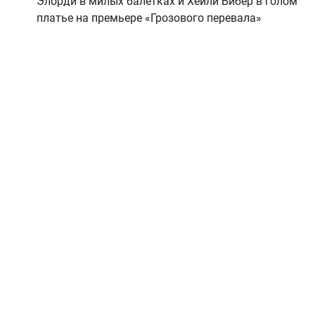
Элорди в милых балетках и Хейли Бибер в голом
платье на премьере «Грозового перевала»