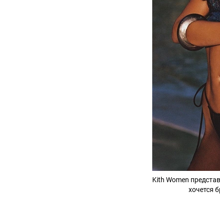
Kith Women предста
хочется б