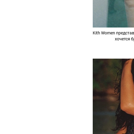
Kith Women предста
хочется б