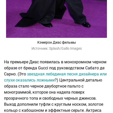
Кэмерон Диас фильмы
Источник:
Splash/Gallo Images
На премьере Диас появилась в монохромном черном
образе от бренда Gucci под руководством Сабато де
Сарно. (Это
звездная лебединая песня дизайнера или
слухи оказались ложными
?) Центральной деталью
образа стало черное двубортное пальто с
монограммой, которое она надела поверх
прозрачного топа и свободных черных джинсов.
Выход дополнили туфли с круглым носком, золотое
кольцо с кабошоном и эффектные серьги. Актриса