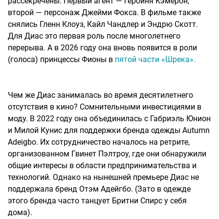
рассекречены. Первый агент — героиня Кэмерон,
второй — персонаж Джейми Фокса. В фильме также
снялись Гленн Клоуз, Кайл Чандлер и Эндрю Скотт.
Для Диас это первая роль после многолетнего
перерыва. А в 2026 году она вновь появится в роли
(голоса) принцессы Фионы в
пятой части «Шрека».
Чем же Диас занималась во время десятилетнего
отсутствия в кино? Сомнительными инвестициями в
моду. В 2022 году она объединилась с Габриэль Юнион
и Милой Кунис для поддержки бренда одежды Autumn
Adeigbo. Их сотрудничество началось на ретрите,
организованном Гвинет Пэлтроу, где они обнаружили
общие интересы в области предпринимательства и
технологий. Однако на нынешней премьере Диас не
поддержала бренд Отэм Адейгбо. (Зато в одежде
этого бренда часто танцует Бритни Спирс у себя
дома).