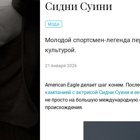
Сидни Суини
МОДА
Молодой спортсмен-легенда пе
культурой.
21 января 2026
American Eagle делает шаг конем. Посл
кампанией с актрисой Сидни Суини и е
не просто на большую международную с
происхождения.