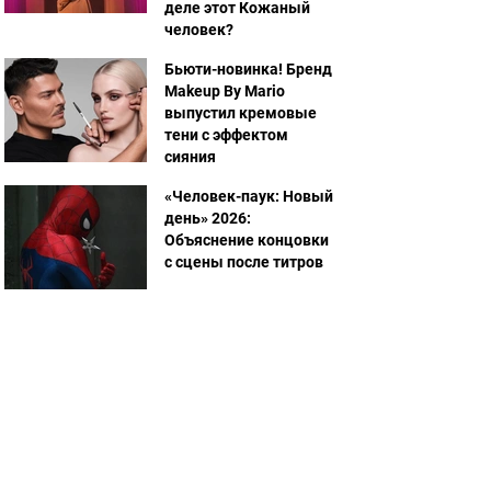
деле этот Кожаный
человек?
Бьюти-новинка! Бренд
Makeup By Mario
выпустил кремовые
тени с эффектом
сияния
«Человек-паук: Новый
день» 2026:
Объяснение концовки
с сцены после титров