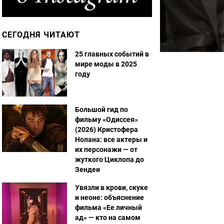
СЕГОДНЯ ЧИТАЮТ
25 главных событий в
мире моды в 2025
году
Большой гид по
фильму «Одиссея»
(2026) Кристофера
Нолана: все актеры и
их персонажи — от
жуткого Циклопа до
Зендеи
Увязли в крови, скуке
и неоне: объяснение
фильма «Ее личный
ад» — кто на самом