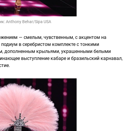
ик:
Anthony Behar/Sipa USA
ожением — смелым, чувственным, с акцентом на
 подиум в серебристом комплекте с тонкими
м, дополненным крыльями, украшенными белыми
минающее выступление кабаре и бразильский карнавал,
стие.