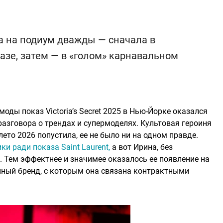
 на подиум дважды — сначала в
азе, затем — в «голом» карнавальном
ды показ Victoria’s Secret 2025 в Нью-Йорке оказался
зговора о трендах и супермоделях. Культовая героиня
ето 2026 попустила, ее не было ни на одном правде.
и ради показа Saint Laurent,
а вот Ирина, без
. Тем эффектнее и значимее оказалось ее появление на
венный бренд, с которым она связана контрактными