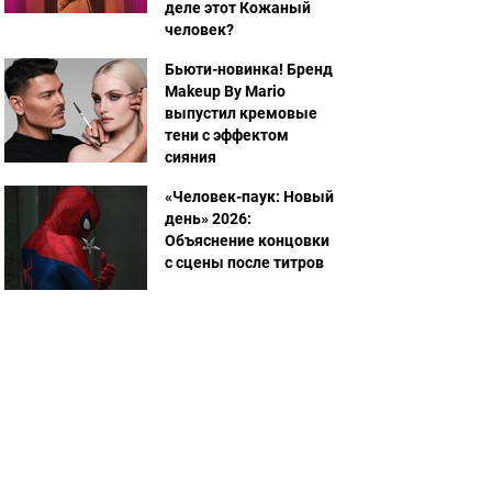
деле этот Кожаный
человек?
Бьюти-новинка! Бренд
Makeup By Mario
выпустил кремовые
тени с эффектом
сияния
«Человек-паук: Новый
день» 2026:
Объяснение концовки
с сцены после титров