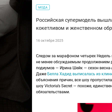
МОДА
Российская супермодель вышла
кокетливом и женственном обр
16 октября 2025
Следом за марафоном четырех Недель мо
не менее обсуждаемым продолжением ра
подиумов — Ирина Шейк — сезон весна-л
Даже
Белла Хадид выписалась из клиник
объяснения причин, все шоу пропустила
шоу Victoria’s Secret — похоже, единст
обязательствами.