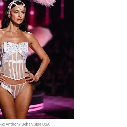
ик:
Anthony Behar/Sipa USA