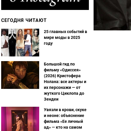
СЕГОДНЯ ЧИТАЮТ
25 главных событий в
мире моды в 2025
году
Большой гид по
фильму «Одиссея»
(2026) Кристофера
Нолана: все актеры и
их персонажи — от
жуткого Циклопа до
Зендеи
Увязли в крови, скуке
и неоне: объяснение
фильма «Ее личный
ад» — кто на самом