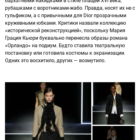
бархатными накидками в стиле плащей XVI века,
рубашками с воротниками-жабо. Правда, носят их не с
гульфиком, а с привычными для Dior прозрачными
кружевными юбками. Критики назвали коллекцию
«исторической реконструкцией», поскольку Мария
Грация Кьюри буквально перенесла образы романа
«Орландо» на подиум. Будто ставила театральную
постановку или готовила костюмы к экранизации.
Одних это восхитило, других — возмутило.