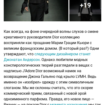
+19
Как всегда, на фоне очередной волны слухов о смене
креативного руководителя Dior коллекцию
восприняли как прощание Марии Грации Кьюри с
великим французским домом. (В который раз?) Одни
утверждают, что
следующим дизайнером станет
Джонатан Андерсон
. Однако любители модных
конспирологических теорий разглядели в вещах с
надписью J’Adore Dior возможный намек на
возвращение Джона Гальяно под крыло LVMH. Ведь
именно он «изобрел» одежду с этим символичным
слоганом. Мы же склонны считать, что это скорее
коммерческий прием, связанный с новой эрой
одноименного парфюма. Правда, его новое лицо —
Рианну — на показе Dior с
момента назначения
мы так