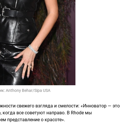
ик:
Anthony Behar/Sipa USA
ажности свежего взгляда и смелости: «Инноватор — это
, когда все советуют направо. В Rhode мы
м представление о красоте».