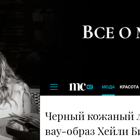
МОДА
КРАСОТА
Черный кожаный ле
вау-образ Хейли Би