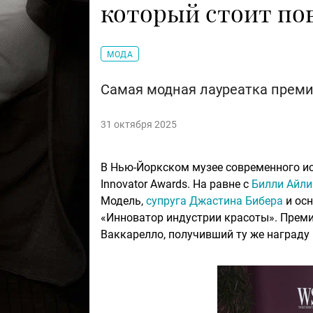
который стоит по
МОДА
Самая модная лауреатка премии
31 октября 2025
В Нью-Йоркском музее современного и
Innovator Awards. На равне с
Билли Айл
Модель,
супруга Джастина Бибера
и осн
«Инноватор индустрии красоты». Преми
Ваккарелло, получивший ту же награду 