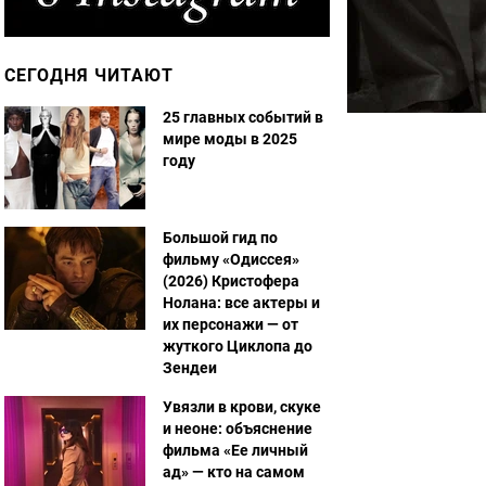
СЕГОДНЯ ЧИТАЮТ
25 главных событий в
мире моды в 2025
году
Большой гид по
фильму «Одиссея»
(2026) Кристофера
Нолана: все актеры и
их персонажи — от
жуткого Циклопа до
Зендеи
Увязли в крови, скуке
и неоне: объяснение
фильма «Ее личный
ад» — кто на самом