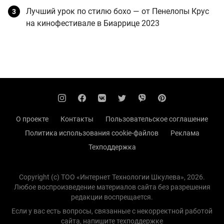
Лучший урок по стилю бохо — от Пенелопы Крус
на кинофестивале в Биаррице 2023
О проекте
Контакты
Пользовательское соглашение
Политика использования cookie-файлов
Реклама
Техподдержка
Copyright (с) TOO «Интернет Технологии Шкулева», 2026.
Любое воспроизведение материалов сайта без разрешения
редакции воспрещается.
Если у вас есть вопросы, связанные с некорректной работой
сайта, напишите
техподдержке