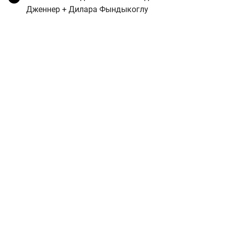
Дженнер + Дилара Фындыкоглу