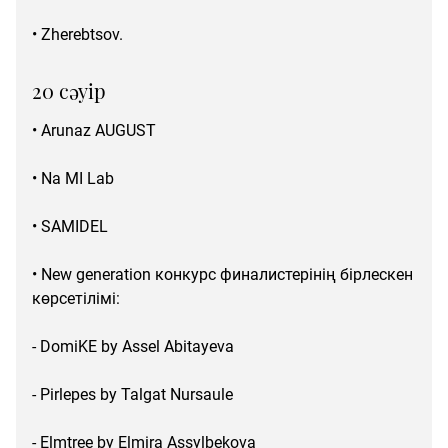
• Zherebtsov.
20 сәуір
• Arunaz AUGUST
• Na MI Lab
• SAMIDEL
• New generation конкурс финалистерінің бірлескен
көрсетілімі:
- DomiKE by Assel Abitayeva
- Pirlepes by Talgat Nursaule
- Elmtree by Elmira Assylbekova