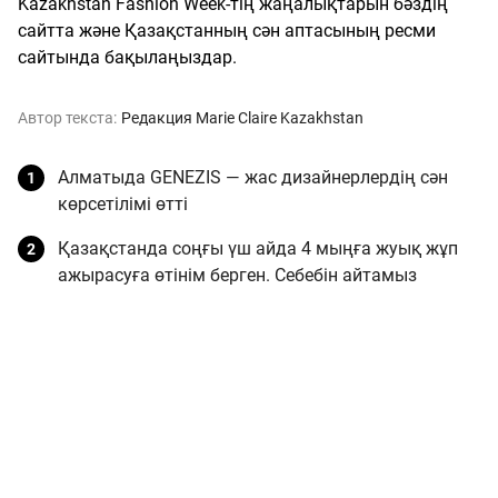
Kazakhstan Fashion Week-тің жаңалықтарын бәздің
сайтта және Қазақстанның сән аптасының ресми
сайтында бақылаңыздар.
Автор текста:
Редакция Marie Claire Kazakhstan
Алматыда GENEZIS — жас дизайнерлердің сән
көрсетілімі өтті
Қазақстанда соңғы үш айда 4 мыңға жуық жұп
ажырасуға өтінім берген. Себебін айтамыз