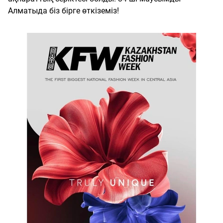
Алматыда біз бірге өткіземіз!