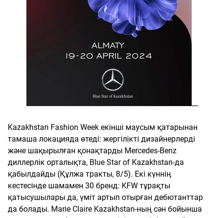
Kazakhstan Fashion Week екінші маусым қатарынан
тамаша локацияда өтеді: жергілікті дизайнерлерді
және шақырылған қонақтарды Mercedes-Benz
диллерлік орталықта, Blue Star of Kazakhstan-да
қабылдайды (Құлжа тракты, 8/5). Екі күннің
кестесінде шамамен 30 бренд: KFW тұрақты
қатысушылары да, үміт артып отырған дебютанттар
да болады. Marie Claire Kazakhstan-ның сән бойынша