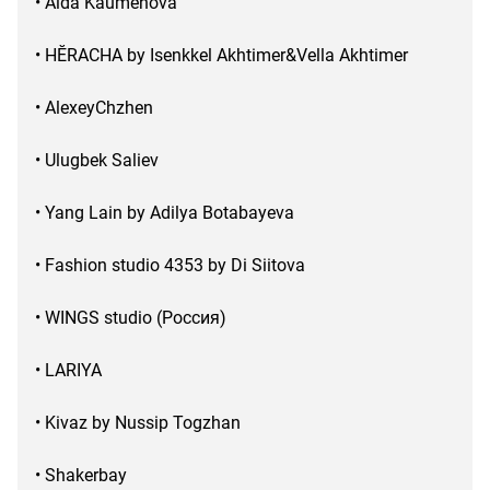
• Aida Kaumenova
• HӖRACHA by Isenkkel Akhtimer&Vella Akhtimer
• AlexeyChzhen
• Ulugbek Saliev
• Yang Lain by Adilya Botabayeva
• Fashion studio 4353 by Di Siitova
• WINGS studio (Россия)
• LARIYA
• Kivaz by Nussip Togzhan
• Shakerbay