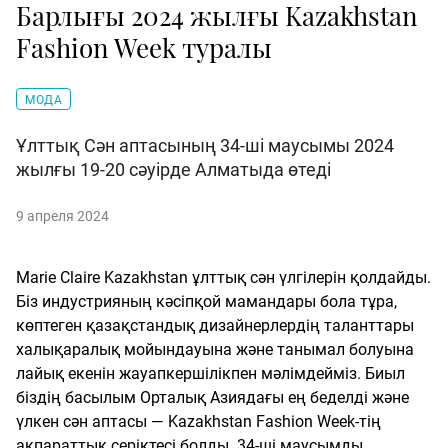
Барлығы 2024 жылғы Kazakhstan
Fashion Week туралы
МОДА
Ұлттық Сән аптасының 34-ші маусымы 2024
жылғы 19-20 сәуірде Алматыда өтеді
9 апреля 2024
Marie Claire Kazakhstan ұлттық сән үлгілерін қолдайды.
Біз индустрияның кәсіпқой мамандары бола тұра,
көптеген қазақстандық дизайнерлердің таланттары
халықаралық мойындауына және танымал болуына
лайық екенін жауапкершілікпен мәлімдейміз. Биыл
біздің басылым Орталық Азиядағы ең беделді және
үлкен сән аптасы — Kazakhstan Fashion Week-тің
ақпараттық серіктесі болды. 34-ші маусымды