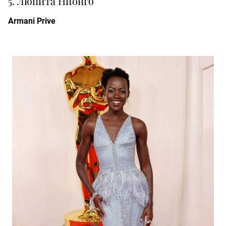
5. Люпита Нионго
Armani Prive