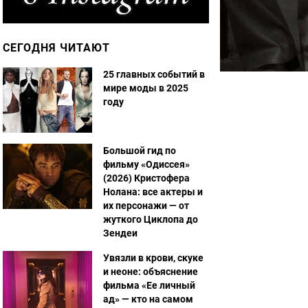
СЕГОДНЯ ЧИТАЮТ
25 главных событий в
мире моды в 2025
году
Большой гид по
фильму «Одиссея»
(2026) Кристофера
Нолана: все актеры и
их персонажи — от
жуткого Циклопа до
Зендеи
Увязли в крови, скуке
и неоне: объяснение
фильма «Ее личный
ад» — кто на самом