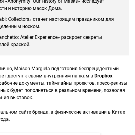
 «Anonymity: Our History of Masks» исследует
сти и историю масок Дома.
bi: Collectors» станет настоящим праздником для
деленным носком.
anchetto: Atelier Experience» раскроет секреты
елой краской.
 лично, Maison Margiela подготовил беспрецедентный
ет доступ к своим внутренним папкам в
Dropbox
.
абочие документы, таймлайны проектов, пресс-релизы
ных будет пополняться в реальном времени, позволяя
ания выставок.
альном сайте бренда, а физические активации в Китае
года.