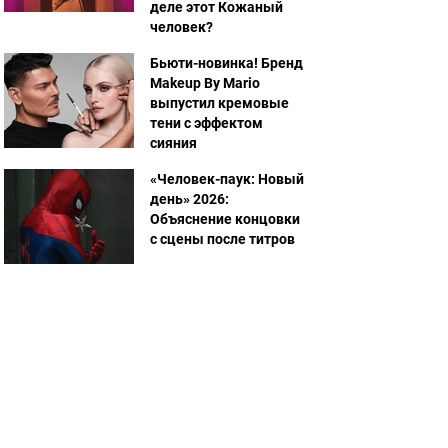
деле этот Кожаный
человек?
Бьюти-новинка! Бренд
Makeup By Mario
выпустил кремовые
тени с эффектом
сияния
«Человек-паук: Новый
день» 2026:
Объяснение концовки
с сцены после титров