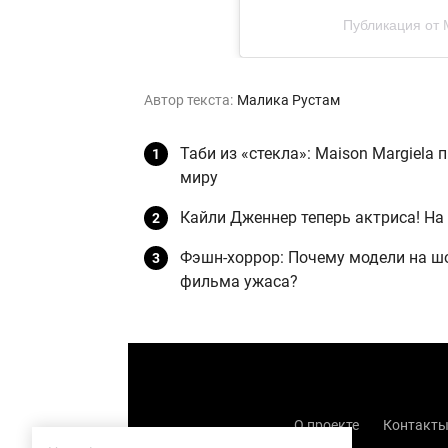
Публикация от 
Автор текста:
Малика Рустам
Таби из «стекла»: Maison Margiela
миру
Кайли Дженнер теперь актриса! На
Фэшн-хоррор: Почему модели на шо
фильма ужаса?
О проекте
Контакт