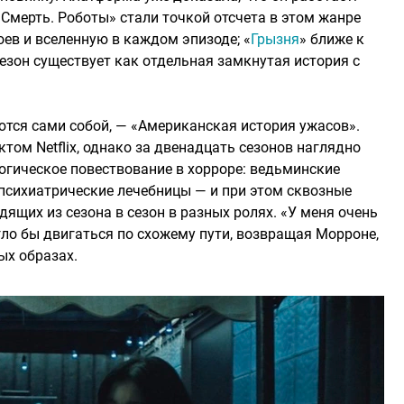
 Смерть. Роботы» стали точкой отсчета в этом жанре
ев и вселенную в каждом эпизоде; «
Грызня
» ближе к
сезон существует как отдельная замкнутая история с
тся сами собой, — «Американская история ужасов».
том Netflix, однако за двенадцать сезонов наглядно
огическое повествование в хорроре: ведьминские
 психиатрические лечебницы — и при этом сквозные
одящих из сезона в сезон в разных ролях. «У меня очень
гло бы двигаться по схожему пути, возвращая Морроне,
ых образах.