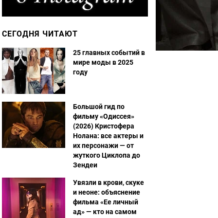
СЕГОДНЯ ЧИТАЮТ
25 главных событий в
мире моды в 2025
году
Большой гид по
фильму «Одиссея»
(2026) Кристофера
Нолана: все актеры и
их персонажи — от
жуткого Циклопа до
Зендеи
Увязли в крови, скуке
и неоне: объяснение
фильма «Ее личный
ад» — кто на самом