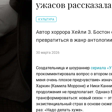
ужасов рассказал
КУЛЬТУРА
Автор хоррора Хейли З. Бостон
превратиться в жанр антологии
30 марта 2026
Создательница и шоураннер
сериала «У
прокомментировала вопрос о втором сез
меня очень плохое предчувствие» изна
Харкин (Камила Морроне) и Ники Канн
продолжения не предполагает. Однако 
трансформироваться: новый сезон — эт
экзистенциальный страх в основе сюжет
раз: «Надо делать хуже».