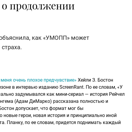
а о продолжении
 объяснила, как «УМОПП» может
 страха.
 меня очень плохое предчувствие»
Хейли З. Бостон
оне в интервью изданию ScreenRant. По ее словам, «У
чально задумывался как мини-сериал — история Рейчел
ингема (Адам ДиМарко) рассказана полностью и
Бостон допускает, что формат мог бы
о новые герои, новая история и принципиально иной
а. Планку, по ее словам, придется поднимать каждый