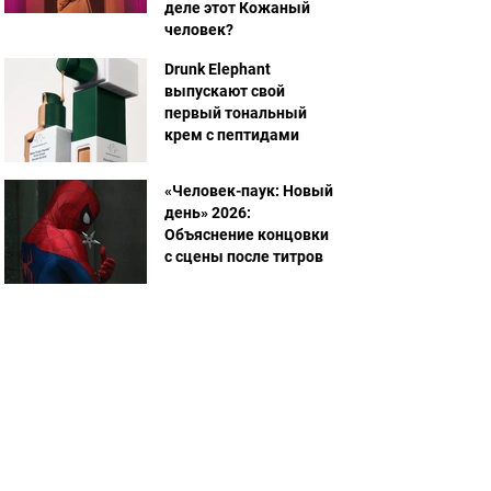
деле этот Кожаный
человек?
Drunk Elephant
выпускают свой
первый тональный
крем с пептидами
«Человек-паук: Новый
день» 2026:
Объяснение концовки
с сцены после титров