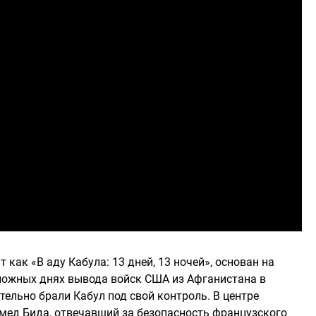
 как «В аду Кабула: 13 дней, 13 ночей», основан на
ложных днях вывода войск США из Афганистана в
тельно брали Кабул под свой контроль. В центре
ед Бида, отвечавший за безопасность французского