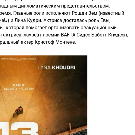
ападным дипломатическим представительством,
ремя. Главные роли исполняют Рошди Зем (известный
!») и Лина Кудри. Актриса досталась роль Евы,
ы, которая помогает организовать эвакуационный
я актриса, лауреат премии BAFTA Сидсе Бабетт Кнудсен,
тральный актер Кристоф Монтене.