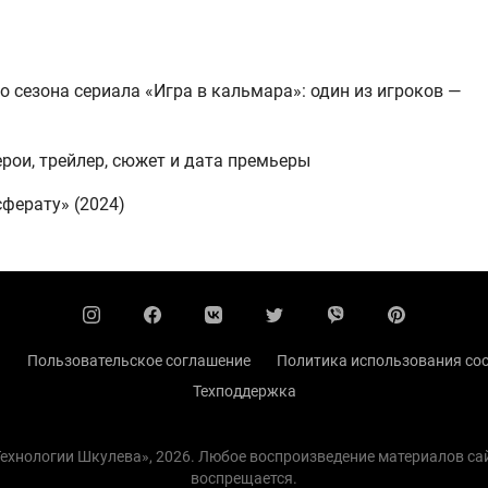
о сезона сериала «Игра в кальмара»: один из игроков —
ерои, трейлер, сюжет и дата премьеры
ферату» (2024)
ы
Пользовательское соглашение
Политика использования coo
Техподдержка
 Технологии Шкулева», 2026. Любое воспроизведение материалов с
воспрещается.