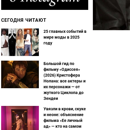
СЕГОДНЯ ЧИТАЮТ
25 главных событий в
мире моды в 2025
году
Большой гид по
фильму «Одиссея»
(2026) Кристофера
Нолана: все актеры и
их персонажи — от
жуткого Циклопа до
Зендеи
Увязли в крови, скуке
и неоне: объяснение
фильма «Ее личный
ад» — кто на самом