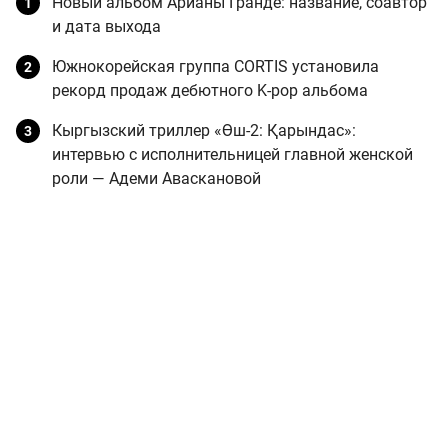
Новый альбом Арианы Гранде: название, соавтор
и дата выхода
Южнокорейская группа CORTIS установила
рекорд продаж дебютного K-pop альбома
Кыргызский триллер «Өш-2: Қарындас»:
интервью с исполнительницей главной женской
роли — Адеми Аваскановой