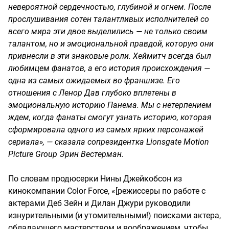
невероятной сердечностью, глубиной и огнем. После
прослушивания сотен талантливых исполнителей со
всего мира эти двое выделились — не только своим
талантом, но и эмоциональной правдой, которую они
привнесли в эти знаковые роли. Хеймитч всегда был
любимцем фанатов, а его история происхождения —
одна из самых ожидаемых во франшизе. Его
отношения с Ленор Дав глубоко вплетены в
эмоциональную историю Панема. Мы с нетерпением
ждем, когда фанаты смогут узнать историю, которая
сформировала одного из самых ярких персонажей
сериала», — сказала сопрезидентка Lionsgate Motion
Picture Group Эрин Вестерман.
По словам продюсерки Нины Джейкобсон из
кинокомпании Color Force, «[режиссеры по работе с
актерами Деб Зейн и Дилан Джури руководили
изнурительными (и утомительными!) поисками актера,
обладающего мастерством и воображением, чтобы