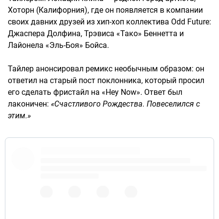
Хоторн (Калифорния), где он появляется в компании
своих давних друзей из хип-хоп коллектива Odd Future:
Джаспера Долфина, Трэвиса «Тако» Беннетта и
Лайонела «Эль-Боя» Бойса.
Тайлер анонсировал ремикс необычным образом: он
ответил на старый пост поклонника, который просил
его сделать фристайл на «Hey Now». Ответ был
лаконичен:
«Счастливого Рождества. Повеселился с
этим.»
https://t.co/xPpyouu3Ba
https://t.co/DzzuwfK9Kz