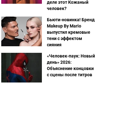
деле этот Кожаный
человек?
Бьюти-новинка! Бренд
Makeup By Mario
выпустил кремовые
тени с эффектом
сияния
«Человек-паук: Новый
день» 2026:
Объяснение концовки
с сцены после титров