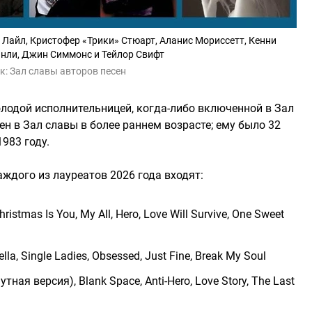
 Лайл, Кристофер «Трики» Стюарт, Аланис Мориссетт, Кенни
энли, Джин Симмонс и Тейлор Свифт
к:
Зал славы авторов песен
олодой исполнительницей, когда-либо включенной в Зал
н в Зал славы в более раннем возрасте; ему было 32
1983 году.
аждого из лауреатов 2026 года входят:
istmas Is You, My All, Hero, Love Will Survive, One Sweet
, Single Ladies, Obsessed, Just Fine, Break My Soul
тная версия), Blank Space, Anti-Hero, Love Story, The Last