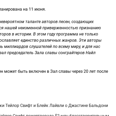
анирована на 11 июня.
невероятном таланте авторов песен, создающих
ся нашей неизменной приверженностью признанию
оров в истории. В этом году программа не только
рославляет единство различных жанров. Эти авторы
нь миллиардов слушателей по всему миру, и для нас
азал председатель Зала славы сонграйтеров Найл
н может быть включен в Зал славы через 20 лет после
ки Тейлор Свифт и Блейк Лайвли о Джастине Бальдони
 Тейлор Свифт пожертвовала $2 млн благотворительным