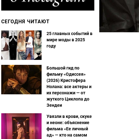
СЕГОДНЯ ЧИТАЮТ
25 главных событий в
мире моды в 2025
году
Большой гид по
фильму «Одиссея»
(2026) Кристофера
Нолана: все актеры и
их персонажи — от
жуткого Циклопа до
Зендеи
Увязли в крови, скуке
и неоне: объяснение
фильма «Ее личный
ад» — кто на самом