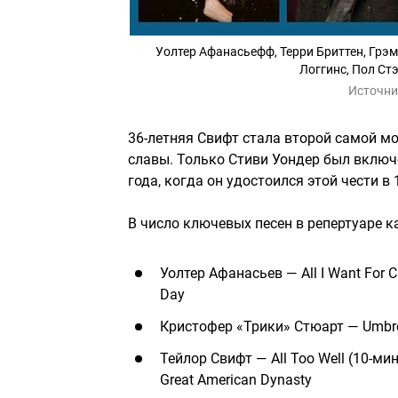
Уолтер Афанасьефф, Терри Бриттен, Грэм
Логгинс, Пол Ст
Источни
36-летняя Свифт стала второй самой м
славы. Только Стиви Уондер был включе
года, когда он удостоился этой чести в 
В число ключевых песен в репертуаре к
Уолтер Афанасьев — All I Want For Chr
Day
Кристофер «Трики» Стюарт — Umbrella
Тейлор Свифт — All Too Well (10-мину
Great American Dynasty