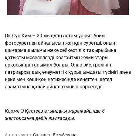
Ок Сун Ким – 20 жылдан астам уақыт бойы
фотосуретпен айналысып жатқан суретші, оның
шығармашылығы жеке сәйкестілік тақырыбына
қатысты мәселелерді қозғайтын жұмыстары
арқасында танымал болды. Олар әйел рөлінің
патриархалдық әлеуметтік құрылымдағы түсінігі және
неке мен көші-қон нәтижесінде кенеттен шетел
азаматына қалай айналатынын көрсетеді.
Көрме Ә.Қастеев атындағы мұражайында 8
желтоқсанға дейін жалғасады.
Автор текста:
Салтанат Есенбекова