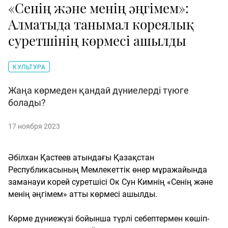
«Сенің және менің әңгімем»:
Алматыда танымал кореялық
суретшінің көрмесі ашылды
КУЛЬТУРА
Жаңа көрмеден қандай дүниелерді түюге
болады?
17 ноября 2023
Әбілхан Қастеев атындағы Қазақстан
Республикасының Мемлекеттік өнер мұражайында
заманауи корей суретшісі Ок Сун Кимнің «Сенің және
менің әңгімем» атты көрмесі ашылды.
Көрме дүниежүзі бойынша түрлі себептермен көшіп-