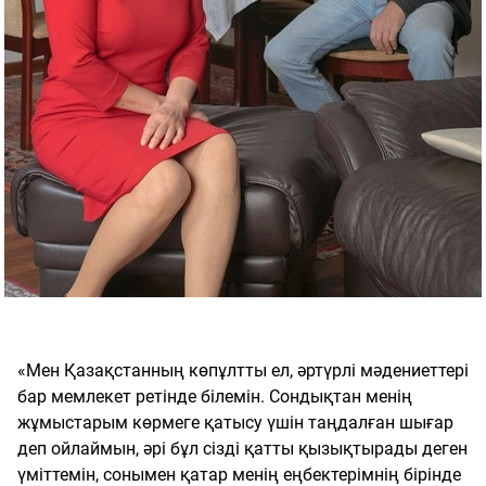
«Мен Қазақстанның көпұлтты ел, әртүрлі мәдениеттері
бар мемлекет ретінде білемін. Сондықтан менің
жұмыстарым көрмеге қатысу үшін таңдалған шығар
деп ойлаймын, әрі бұл сізді қатты қызықтырады деген
үміттемін, сонымен қатар менің еңбектерімнің бірінде