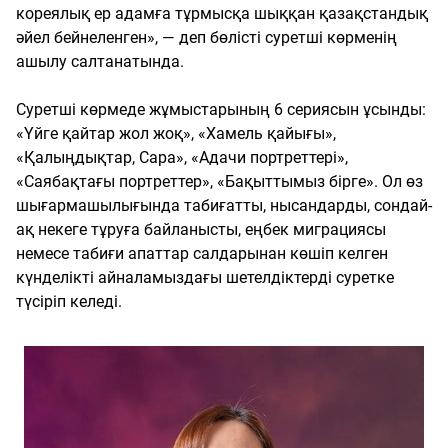
кореялық ер адамға тұрмысқа шыққан қазақстандық
әйел бейнеленген», — деп бөлісті суретші көрменің
ашылу салтанатында.
Суретші көрмеде жұмыстарының 6 сериясын ұсынды:
«Үйге қайтар жол жоқ», «Хамель қайығы»,
«Қалыңдықтар, Сара», «Адачи портреттері»,
«Саябақтағы портреттер», «Бақыттымыз бірге». Ол өз
шығармашылығында табиғатты, нысандарды, сондай-
ақ некеге тұруға байланысты, еңбек миграциясы
немесе табиғи апаттар салдарынан көшіп келген
күнделікті айналамыздағы шетелдіктерді суретке
түсіріп келеді.