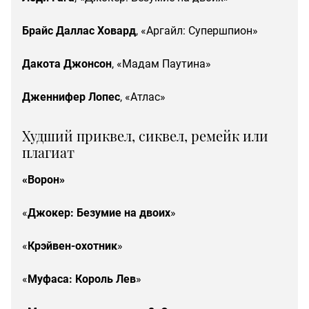
Брайс Даллас Ховард
, «Аргайл: Супершпион»
Дакота Джонсон
, «Мадам Паутина»
Дженнифер Лопес
, «Атлас»
Худший приквел, сиквел, ремейк или
плагиат
«Ворон»
«
Джокер: Безумие на двоих
»
«
Крэйвен-охотник
»
«
Муфаса: Король Лев
»