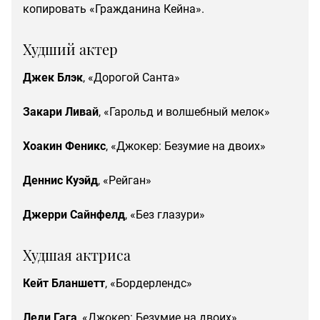
копировать «Гражданина Кейна».
Худший актер
Джек Блэк
, «Дорогой Санта»
Закари Ливай
, «Гарольд и волшебный мелок»
Хоакин Феникс
, «Джокер: Безумие на двоих»
Деннис Куэйд
, «Рейган»
Джерри Сайнфелд
, «Без глазури»
Худшая актриса
Кейт Бланшетт
, «Бордерлендс»
Леди Гага
, «Джокер: Безумие на двоих»