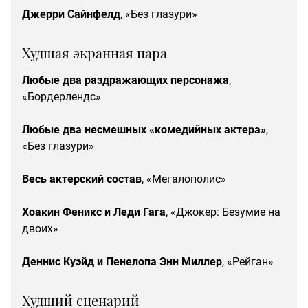
Джерри Сайнфелд
, «Без глазури»
Худшая экранная пара
Любые два раздражающих персонажа
,
«Бордерлендс»
Любые два несмешных «комедийных актера»
,
«Без глазури»
Весь актерский состав
, «Мегалополис»
Хоакин Феникс и Леди Гага
, «Джокер: Безумие на
двоих»
Деннис Куэйд и Пенелопа Энн Миллер
, «Рейган»
Худший сценарий