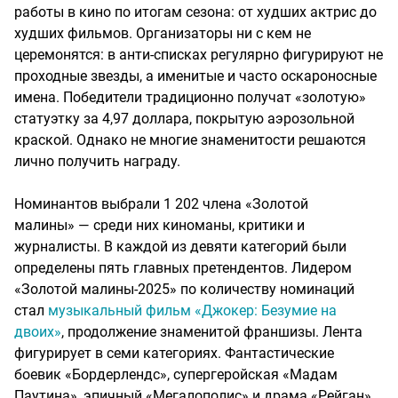
работы в кино по итогам сезона: от худших актрис до
худших фильмов. Организаторы ни с кем не
церемонятся: в анти-списках регулярно фигурируют не
проходные звезды, а именитые и часто оскароносные
имена. Победители традиционно получат «золотую»
статуэтку за 4,97 доллара, покрытую аэрозольной
краской. Однако не многие знаменитости решаются
лично получить награду.
Номинантов выбрали 1 202 члена «Золотой
малины» — среди них киноманы, критики и
журналисты. В каждой из девяти категорий были
определены пять главных претендентов. Лидером
«Золотой малины-2025» по количеству номинаций
стал
музыкальный фильм «Джокер: Безумие на
двоих»
, продолжение знаменитой франшизы. Лента
фигурирует в семи категориях. Фантастические
боевик «Бордерлендс», супергеройская «Мадам
Паутина», эпичный «Мегалополис» и драма «Рейган»