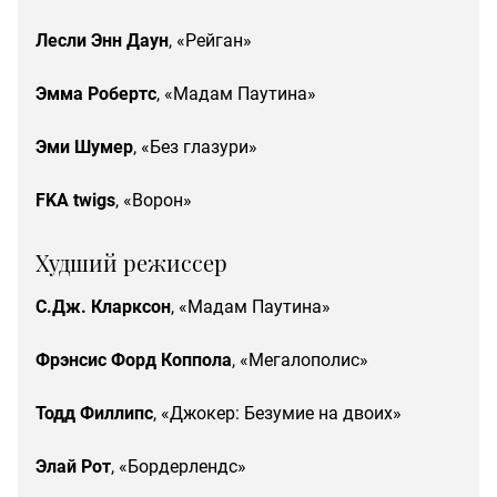
Лесли Энн Даун
, «Рейган»
Эмма Робертс
, «Мадам Паутина»
Эми Шумер
, «Без глазури»
FKA twigs
, «Ворон»
Худший режиссер
С.Дж. Кларксон
, «Мадам Паутина»
Фрэнсис Форд Коппола
, «Мегалополис»
Тодд
Филлипс
, «Джокер: Безумие на двоих»
Элай
Рот
, «Бордерлендс»