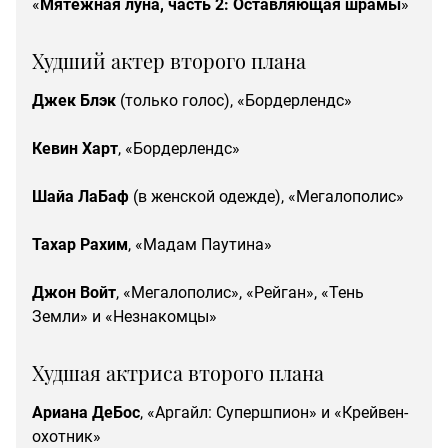
«
Мятежная луна, часть 2: Оставляющая шрамы
»
Худший актер второго плана
Джек Блэк
(только голос), «Бордерлендс»
Кевин Харт
, «Бордерлендс»
Шайа ЛаБаф
(в женской одежде), «Мегалополис»
Тахар Рахим
, «Мадам Паутина»
Джон Войт
, «Мегалополис», «Рейган», «Тень
Земли» и «Незнакомцы»
Худшая актриса второго плана
Ариана
ДеБос
, «Аргайл: Супершпион» и «Крейвен-
охотник»