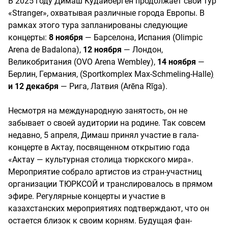
В 2025 году Димаш Кудайберген продолжает свой тур
«Stranger», охватывая различные города Европы. В
рамках этого тура запланированы следующие
концерты:
8 ноября
— Барселона, Испания (Olimpic
Arena de Badalona),
12 ноября
— Лондон,
Великобритания (OVO Arena Wembley),
14 ноября
—
Берлин, Германия, (Sportkomplex Max-Schmeling-Halle
)
и 12 декабря
— Рига, Латвия (Arēna Rīga).
Несмотря на международную занятость, он не
забывает о своей аудитории на родине. Так совсем
недавно, 5 апреля, Димаш принял участие в гала-
концерте в Актау, посвященном открытию года
«Актау — культурная столица тюркского мира».
Мероприятие собрало артистов из стран-участниц
организации ТЮРКСОЙ и транслировалось в прямом
эфире. Регулярные концерты и участие в
казахстанских мероприятиях подтверждают, что он
остается близок к своим корням. Будущая фан-