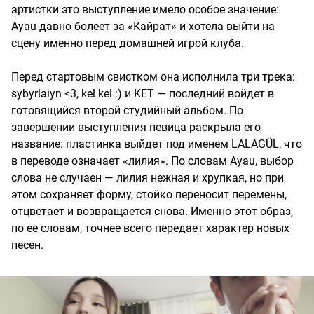
артистки это выступление имело особое значение:
Ayau давно болеет за «Кайрат» и хотела выйти на
сцену именно перед домашней игрой клуба.
Перед стартовым свистком она исполнила три трека:
sybyrlaiyn <3, kel kel :) и KET — последний войдет в
готовящийся второй студийный альбом. По
завершении выступления певица раскрыла его
название: пластинка выйдет под именем LALAGÜL, что
в переводе означает «лилия». По словам Ayau, выбор
слова не случаен — лилия нежная и хрупкая, но при
этом сохраняет форму, стойко переносит перемены,
отцветает и возвращается снова. Именно этот образ,
по ее словам, точнее всего передает характер новых
песен.