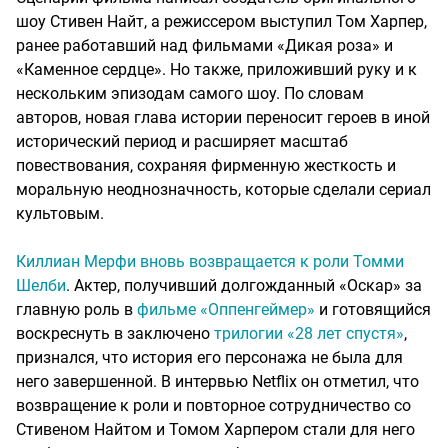
шоу Стивен Найт, а режиссером выступил Том Харпер,
ранее работавший над фильмами «Дикая роза» и
«Каменное сердце». Но также, приложивший руку и к
нескольким эпизодам самого шоу. По словам
авторов, новая глава истории переносит героев в иной
исторический период и расширяет масштаб
повествования, сохраняя фирменную жесткость и
моральную неоднозначность, которые сделали сериал
культовым.
Киллиан Мерфи вновь возвращается к роли Томми
Шелби
. Актер, получивший долгожданный «Оскар» за
главную роль в
фильме «Оппенгеймер»
и готовящийся
воскреснуть в заключено
трилогии «28 лет спустя»
,
признался, что история его персонажа не была для
него завершенной. В интервью Netflix он отметил, что
возвращение к роли и повторное сотрудничество со
Стивеном Найтом и Томом Харпером стали для него