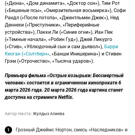
(«Дюна», «Дом динамита», «Доктор сон»), Тим Рот
(«Бешеные псы», «Омерзительная восьмерка»), Софи
Рандл («После потопа», «Джентльмен Джек»), Нед
Деннехи («Преступники», «Периферийные
устройства»), Пакки Ли («Синие огни»), Иан Пек
(«Темные начала», «Робин Гуд»), Джей Ликурго
(«Стив», «Ублюдочный сын и сам дьявол»),
Барри
Кеоган («Солтберн»
, «Банши Инишерина») и Стивен
Грэм («Отрочество», «Тысяча ударов»).
Премьера фильма «Острые козырьки: Бессмертный
человек» состоится в ограниченном кинопрокате 6
марта 2026 года. 20 марта 2026 года картина станет
доступна на стриминге Netflix.
Автор текста:
Жулдыз Алиева
Грозный Джеймс Нортон, смесь «Наследников» и