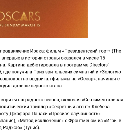
продвижение Ирака: фильм «Президентский торт» (The
и впервые в истории страны оказался в числе 15
а. Картина дебютировала в программе Directors’
5, где получила Приз зрительских симпатий и «Золотую
неоднократно выдвигал фильмы на «Оскар», начиная с
оходил дальше первого этапа.
вориты наградного сезона, включая «Сентиментальная
 политический триллер «Секретный агент» Клебера
боту Джафара Панахи «Просиая случайность»
Испания), «Метод исключения» с Фронтменом из «Игры в
 Раджаб» (Тунис).