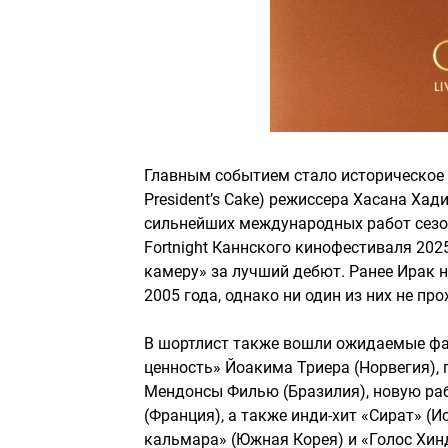
Главным событием стало историческое 
President’s Cake) режиссера Хасана Хад
сильнейших международных работ сезон
Fortnight Каннского кинофестиваля 202
камеру» за лучший дебют. Ранее Ирак 
2005 года, однако ни один из них не пр
В шортлист также вошли ожидаемые фа
ценность» Йоакима Триера (Норвегия),
Мендонсы Филью (Бразилия), новую ра
(Франция), а также инди-хит «Сират» (
кальмара» (Южная Корея) и «Голос Хинд