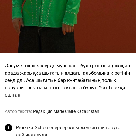
Әлеуметтік желілерде музыкант бұл трек оның жақын
арада жарыққа шығатын алдағы альбомына кіретінін
сендірді. Ace шығатын бар күйтабағының толық
попурри-трек тізімін тіпті екі апта бұрын You Tube-қа
салған
Автор текста:
Редакция Marie Claire Kazakhstan
Proenza Schouler ерлер киім желісін шығаруға
дайындалуда