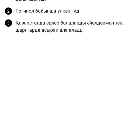
Ретинол бойынша үлкен гид
Қазақстанда ерлер балаларды әйелдермен тең
шарттарда асырап ала алады