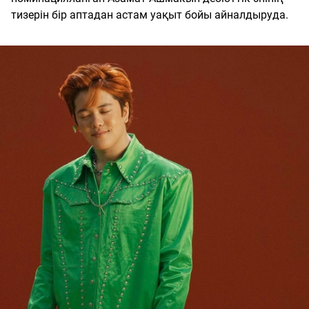
тизерін бір аптадан астам уақыт бойы айналдыруда.