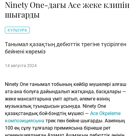
Ninety One-дағы Ace жеке клипін
шығарды
КУЛЬТУРА
Танымал қазақтың дебюттік трегіне түсірілген
бейнені көреміз
14 августа 2024
Ninety One танымал тобының кейбір мүшелері алғаш
ата-ана болуға дайындалып жатқанда, басқалары —
жеке мансаптарына үміт артып, әлемге өзінің
музыкалық туындысын ұсынуда. Ninety One
қазақстандық бой-бэндтің мүшесі —
Ace Okpeleme
композициясына
трек пен бейне шығарды. Азияның
100 ең сұлу тұлғалар премиясына бірнеше рет
номинацияланған Азамат Ашмакын дебюттік әнінің