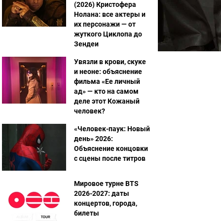
(2026) Кристофера
Нолана: все актеры и
их персонажи — от
жуткого Циклопа до
Зендеи
Увязли в крови, скуке
и неоне: объяснение
фильма «Ее личный
ад» — кто на самом
деле этот Кожаный
человек?
«Человек-паук: Новый
день» 2026:
Объяснение концовки
с сцены после титров
Мировое турне BTS
2026-2027: даты
концертов, города,
билеты