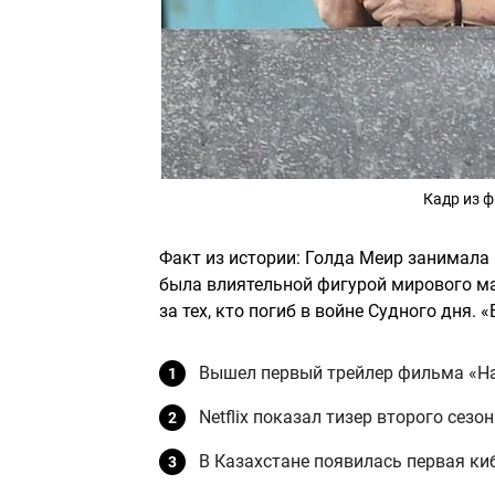
Кадр из 
Факт из истории: Голда Меир занимала 
была влиятельной фигурой мирового ма
за тех, кто погиб в войне Судного дня. «
Вышел первый трейлер фильма «Н
Netflix показал тизер второго сез
В Казахстане появилась первая ки