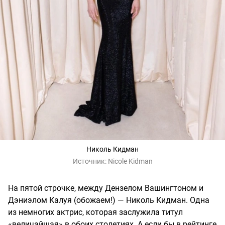
Николь Кидман
Источник:
Nicole Kidman
На пятой строчке, между Дензелом Вашингтоном и
Дэниэлом Калуя (обожаем!) — Николь Кидман. Одна
из немногих актрис, которая заслужила титул
«величайшая» в обоих столетиях. А если бы в рейтинге