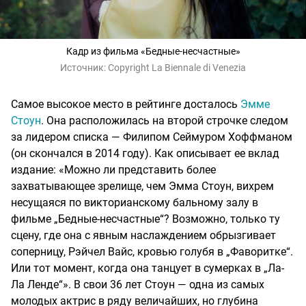
Кадр из фильма «Бедные-несчастные»
Источник:
Copyright La Biennale di Venezia
Самое высокое место в рейтинге досталось
Эмме
Стоун
. Она расположилась на второй строчке следом
за лидером списка — Филипом Сеймуром Хоффманом
(он скончался в 2014 году). Как описывает ее вклад
издание: «Можно ли представить более
захватывающее зрелище, чем Эмма Стоун, вихрем
несущаяся по викторианскому бальному залу в
фильме „Бедные-несчастные“? Возможно, только ту
сцену, где она с явным наслаждением обрызгивает
соперницу, Рэйчел Вайс, кровью голубя в „Фаворитке“.
Или тот момент, когда она танцует в сумерках в „Ла-
Ла Ленде“». В свои 36 лет Стоун — одна из самых
молодых актрис в ряду величайших, но глубина