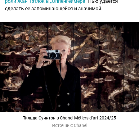
роли Жан Тэтлок в „Оппенгеймере“
Пью удается
сделать ее запоминающейся и значимой.
Тильда Суинтон в Chanel Métiers d’art 2024/25
Источник:
Chanel