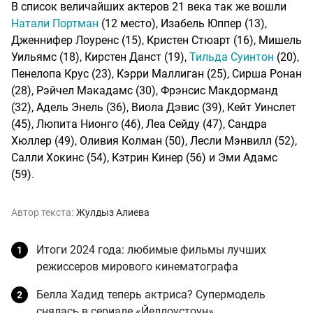
В список величайших актеров 21 века так же вошли
Натали Портман
(12 место), Изабель Юппер (13),
Дженнифер Лоуренс (15), Кристен Стюарт (16), Мишель
Уильямс (18), Кирстен Данст (19),
Тильда Суинтон
(20),
Пенелопа Крус (23), Кэрри Маллиган (25), Сирша Ронан
(28), Рэйчел Макадамс (30), Фрэнсис Макдорманд
(32), Адель Энель (36), Виола Дэвис (39), Кейт Уинслет
(45), Люпита Нионго (46), Леа Сейду (47), Сандра
Хюллер (49), Оливия Колман (50), Лесли Мэнвилл (52),
Салли Хокинс (54), Кэтрин Кинер (56) и Эми Адамс
(59).
Автор текста:
Жулдыз Алиева
Итоги 2024 года: любимые фильмы лучших
режиссеров мирового кинематографа
Белла Хадид теперь актриса? Супермодель
снялась в сериале «Йеллоустоун»