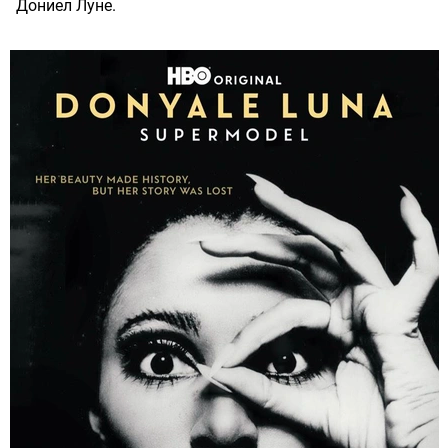
Дониел Луне.