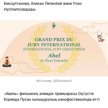
Бексұлтанова, Алихан Лепесбай және Ұлан
Нүсіпәлісомдады.
Источник:
@ficavesoul
«Авель» фильмінің әлемдік премьерасы Оңтүстік
Кореяда Пусан халықаралық кинофестивалінде өтті.