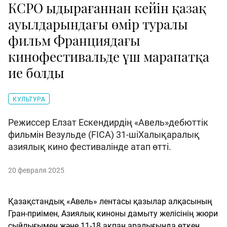
КСРО ыдырағаннан кейін қазақ
ауылдарындағы өмір туралы
фильм Франциядағы
кинофестивальде үш марапатқа
ие болды
КУЛЬТУРА
Режиссер Елзат Ескендирдің «Авель»дебюттік
фильмін Везульде (FICA) 31-шіХалықаралық
азиялық кино фестивалінде атап өтті.
20 февраля 2025
Қазақстандық «Авель» лентасы қазылар алқасының
Гран-приімен, Азиялық киноны дамыту желісінің жюри
сыйлығымен және 11-18 ақпан аралығында өткен