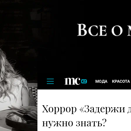
МОДА
КРАСОТА
Хоррор «Задержи д
нужно знать?