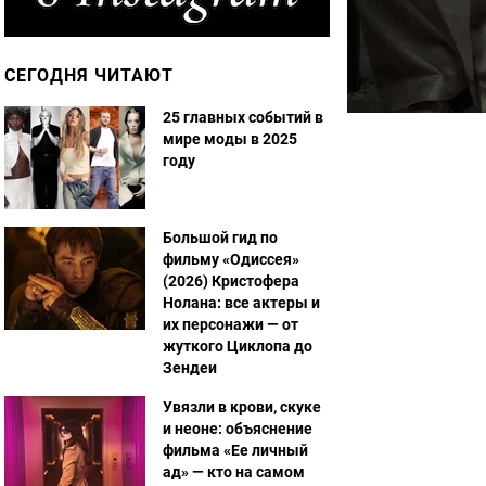
СЕГОДНЯ ЧИТАЮТ
25 главных событий в
мире моды в 2025
году
Большой гид по
фильму «Одиссея»
(2026) Кристофера
Нолана: все актеры и
их персонажи — от
жуткого Циклопа до
Зендеи
Увязли в крови, скуке
и неоне: объяснение
фильма «Ее личный
ад» — кто на самом