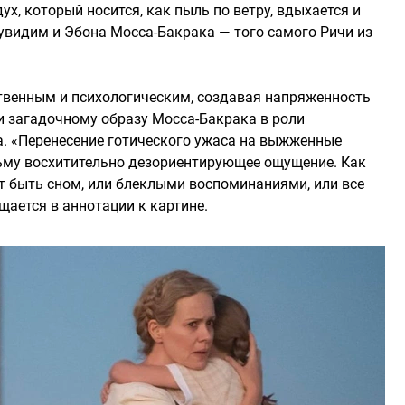
ух, который носится, как пыль по ветру, вдыхается и
 увидим и Эбона Мосса-Бакрака — того самого Ричи из
твенным и психологическим, создавая напряженность
и загадочному образу Мосса-Бакрака в роли
. «Перенесение готического ужаса на выжженные
ьму восхитительно дезориентирующее ощущение. Как
т быть сном, или блеклыми воспоминаниями, или все
ается в аннотации к картине.