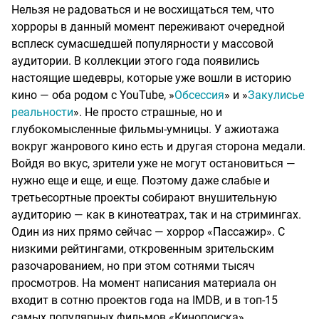
Нельзя не радоваться и не восхищаться тем, что
хорроры в данный момент переживают очередной
всплеск сумасшедшей популярности у массовой
аудитории. В коллекции этого года появились
настоящие шедевры, которые уже вошли в историю
кино — оба родом с YouTube, »
Обсессия
» и »
Закулисье
реальности
». Не просто страшные, но и
глубокомысленные фильмы-умницы. У ажиотажа
вокруг жанрового кино есть и другая сторона медали.
Войдя во вкус, зрители уже не могут остановиться —
нужно еще и еще, и еще. Поэтому даже слабые и
третьесортные проекты собирают внушительную
аудиторию — как в кинотеатрах, так и на стримингах.
Один из них прямо сейчас — хоррор «Пассажир». С
низкими рейтингами, откровенным зрительским
разочарованием, но при этом сотнями тысяч
просмотров. На момент написания материала он
входит в сотню проектов года на IMDB, и в топ-15
самых популярных фильмов «Кинопоиска».